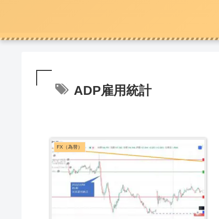
ADP雇用統計
FX（為替）